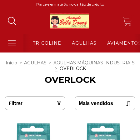
Parcele em até 3x no cartão de crédito
0
TRICOLINE
AGULHAS
AVIAMENTO
Início
>
AGULHAS
>
AGULHAS MÁQUINAS INDUSTRIAIS
>
OVERLOCK
OVERLOCK
Filtrar