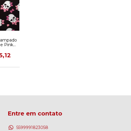
stampado
 e Pink
CM
5,12
Entre em contato
5599991823058