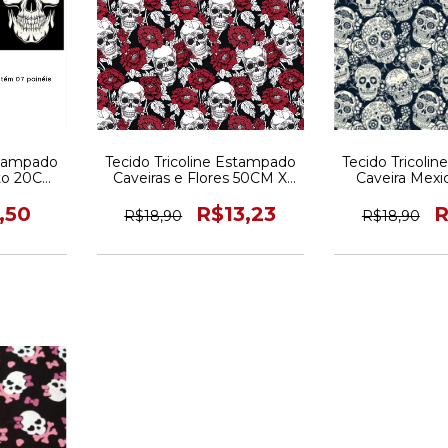
stampado
Tecido Tricoline Estampado
Tecido Tricoli
eto 20CM
Caveiras e Flores 50CM X
Caveira Mexi
150CM
50CM X 
,50
R$13,23
R
R$18,90
R$18,90