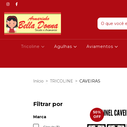
Tricoline
Agulhas
Aviamentos
Início
>
TRICOLINE
>
CAVEIRAS
Filtrar por
50
%
Marca
OFF
Círculo (3)