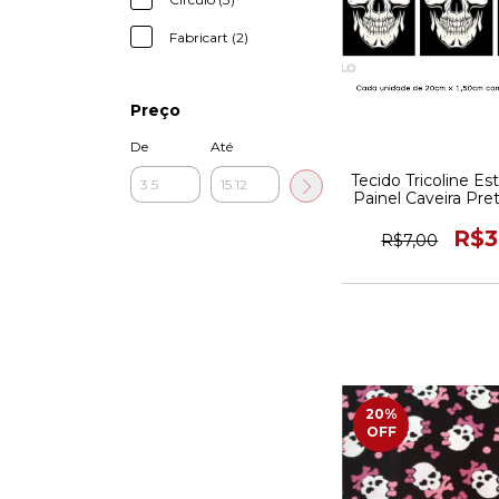
Fabricart (2)
Preço
De
Até
Tecido Tricoline E
Painel Caveira Pr
X 150CM
R$3
R$7,00
20
%
OFF