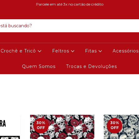
Parcele em até 3x no cartão de crédito
Crochê e Tricô
Feltros
Fitas
Acessórios
Quem Somos
Trocas e Devoluções
30
%
30
%
OFF
OFF