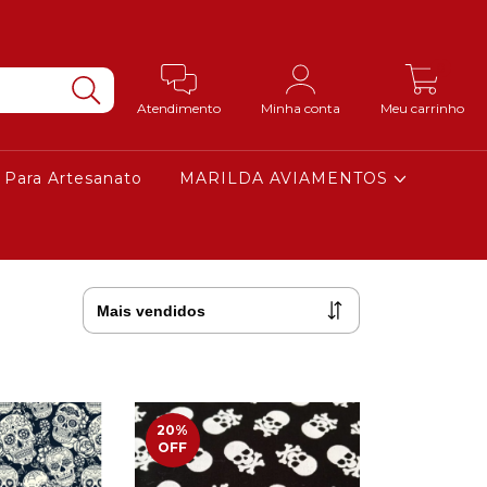
0
Atendimento
Minha conta
Meu carrinho
 Para Artesanato
MARILDA AVIAMENTOS
20
%
OFF