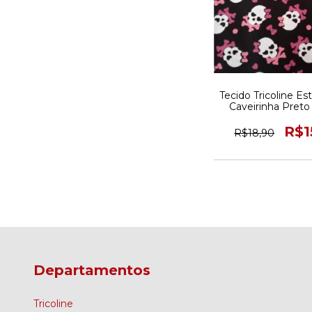
Tecido Tricoline E
Caveirinha Preto
50CM X 150
R$1
R$18,90
Departamentos
Tricoline