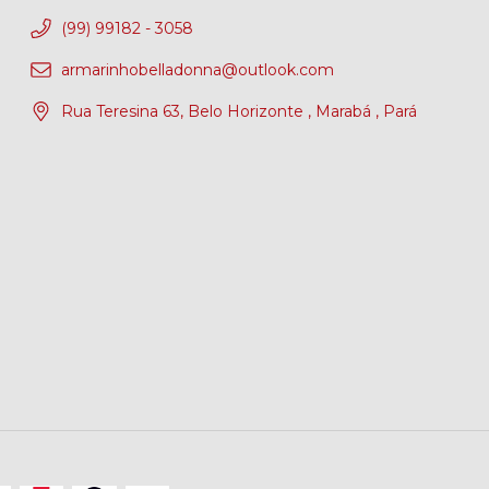
(99) 99182 - 3058
armarinhobelladonna@outlook.com
Rua Teresina 63, Belo Horizonte , Marabá , Pará