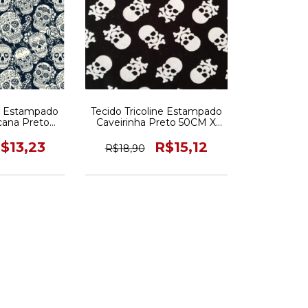
ne Estampado
Tecido Tricoline Estampado
cana Preto
Caveirinha Preto 50CM X
150CM
150CM
$13,23
R$15,12
R$18,90