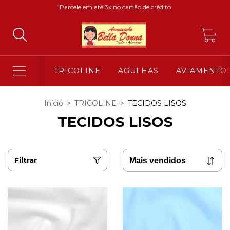
Parcele em até 3x no cartão de crédito
0
TRICOLINE
AGULHAS
AVIAMENTO
Início
>
TRICOLINE
>
TECIDOS LISOS
TECIDOS LISOS
Filtrar