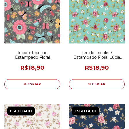
Tecido Tricoline
Tecido Tricoline
Estampado Floral
Estampado Floral Lúcia
Borboletando Cinza 50CM
Tiffany 50CM X 150CM
X 150CM
R$18,90
R$18,90
ESPIAR
ESPIAR
ESGOTADO
ESGOTADO