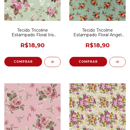
Tecido Tricoline
Tecido Tricoline
Estampado Floral Iris
Estampado Floral Angel
Verde Vintage 50CM x
Cor 05 Verde Vintage
150CM
50CM x 150CM
R$18,90
R$18,90