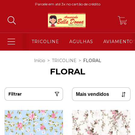
Parcele em até 3x no cartão de crédito
0
TRICOLINE
AGULHAS
AVIAMENTO
Início
>
TRICOLINE
>
FLORAL
FLORAL
Filtrar