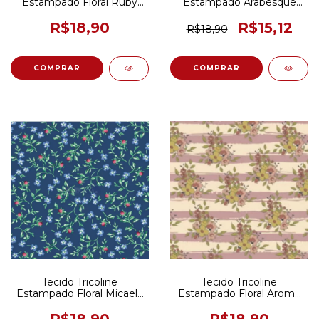
Estampado Floral Ruby
Estampado Arabesque
Branco C/ Rosa 50CM x
Folhas Rosa 50CM X
150CM
150CM
R$18,90
R$15,12
R$18,90
Tecido Tricoline
Tecido Tricoline
Estampado Floral Micaela
Estampado Floral Aroma
Azul 50CM X 150CM
Listrado Rosê 50CM X
150CM
R$18,90
R$18,90