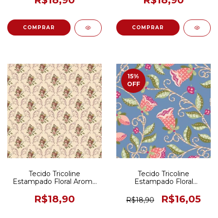
15
%
OFF
Tecido Tricoline
Tecido Tricoline
Estampado Floral Aroma
Estampado Floral
Damask Rosê 50CM X
Arabesque Azul 50CM X
150CM
150CM
R$18,90
R$16,05
R$18,90