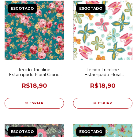
ESGOTADO
ESGOTADO
Tecido Tricoline
Tecido Tricoline
Estampado Floral Grand
Estampado Floral
Turmalina 50CM X 150CM
Florescer Branco 50CM X
150CM
R$18,90
R$18,90
ESPIAR
ESPIAR
ESGOTADO
ESGOTADO