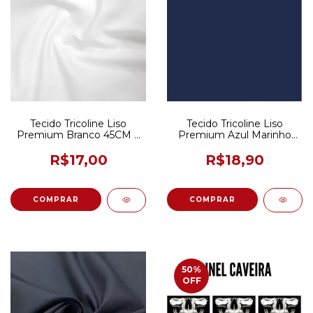
Tecido Tricoline Liso
Tecido Tricoline Liso
Premium Branco 45CM X
Premium Azul Marinho
150CM
50CM X 150CM
R$17,00
R$18,90
50
%
OFF