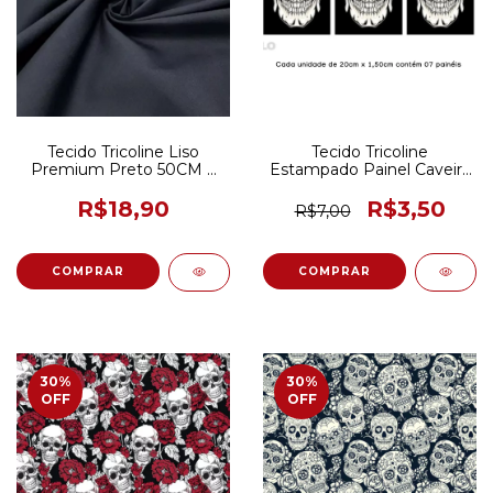
Tecido Tricoline Liso
Tecido Tricoline
Premium Preto 50CM X
Estampado Painel Caveira
150CM
Preto 20CM X 150CM
R$18,90
R$3,50
R$7,00
30
%
30
%
OFF
OFF