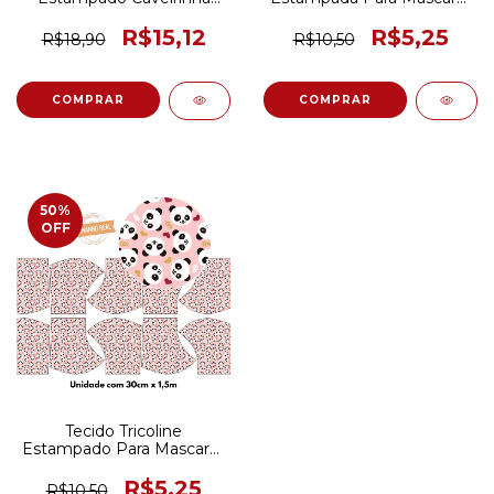
Preto e Pink 50CM X
Infantil Safari 30CM x
150CM
150CM
R$15,12
R$5,25
R$18,90
R$10,50
50
%
OFF
Tecido Tricoline
Estampado Para Mascaras
Infantil Panda Rosa 30CM
x 150CM
R$5,25
R$10,50