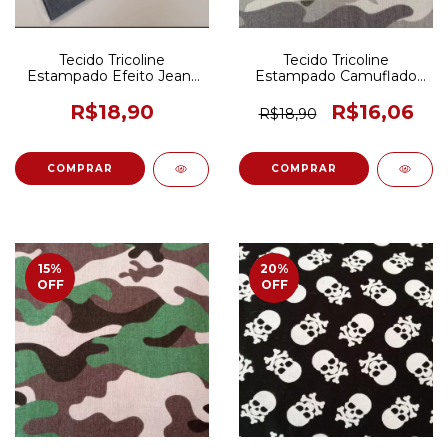
Tecido Tricoline
Tecido Tricoline
Estampado Efeito Jeans
Estampado Camuflado
Azul 50CM X 150CM
Cinza 50CM X 150CM
R$18,90
R$16,06
R$18,90
15
%
20
%
OFF
OFF