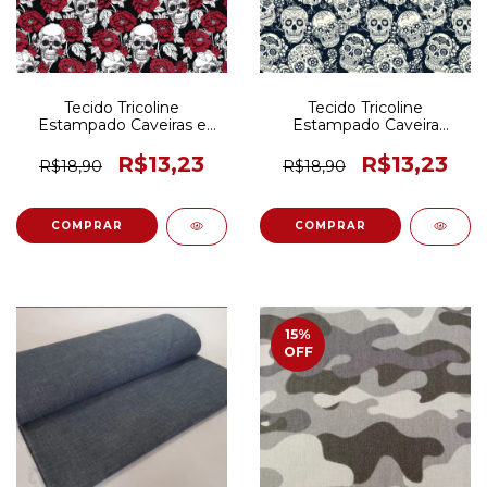
Tecido Tricoline
Tecido Tricoline
Estampado Caveiras e
Estampado Caveira
Flores 50CM X 150CM
Mexicana Preto 50CM X
150CM
R$13,23
R$13,23
R$18,90
R$18,90
15
%
OFF