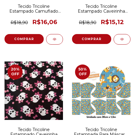
Tecido Tricoline
Tecido Tricoline
Estampado Camuflado
Estampado Caveirinha
Verde 50CM X 150CM
Preto 50CM X 150CM
R$16,06
R$15,12
R$18,90
R$18,90
20
%
50
%
OFF
OFF
Tecido Tricoline
Tecido Tricoline
Estampado Caveirinha
Estampada Para Máscaras