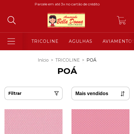
Parcele em até 3x no cartão de crédito
0
TRICOLINE
AGULHAS
AVIAMENTO
Início
>
TRICOLINE
>
POÁ
POÁ
Filtrar