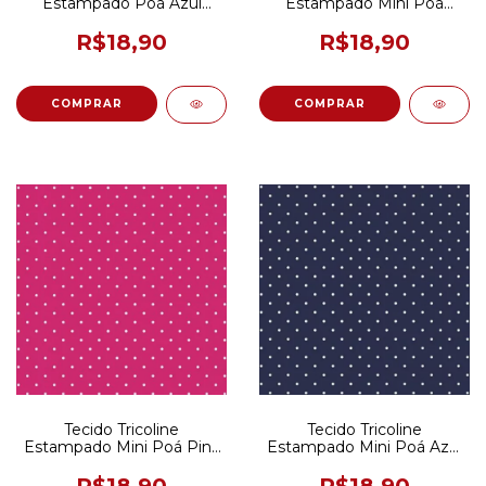
Estampado Poá Azul
Estampado Mini Poá
Marinho 50CM X 150CM
Preto e Branco 50CM X
150CM
R$18,90
R$18,90
Tecido Tricoline
Tecido Tricoline
Estampado Mini Poá Pink
Estampado Mini Poá Azul
50CM X 150CM
Marinho 50CM X 150CM
R$18,90
R$18,90