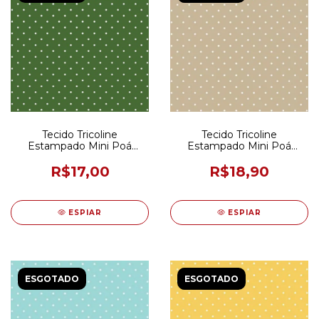
Tecido Tricoline
Tecido Tricoline
Estampado Mini Poá
Estampado Mini Poá
Verde Natal 45CM X
Bege 50CM X 150CM
150CM (ÚLTIMA
R$17,00
R$18,90
UNIDADE)
ESPIAR
ESPIAR
ESGOTADO
ESGOTADO