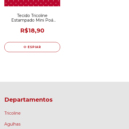
Tecido Tricoline
Estampado Mini Poá
Vermelho e Branco 50CM
X 150CM
R$18,90
ESPIAR
Departamentos
Tricoline
Agulhas