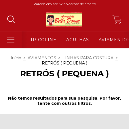
Parcele em até 3x no cartão de crédito
0
TRICOLINE
AGULHAS
AVIAMENTO
Início
>
AVIAMENTOS
>
LINHAS PARA COSTURA
>
RETRÓS ( PEQUENA )
RETRÓS ( PEQUENA )
Não temos resultados para sua pesquisa. Por favor,
tente com outros filtros.