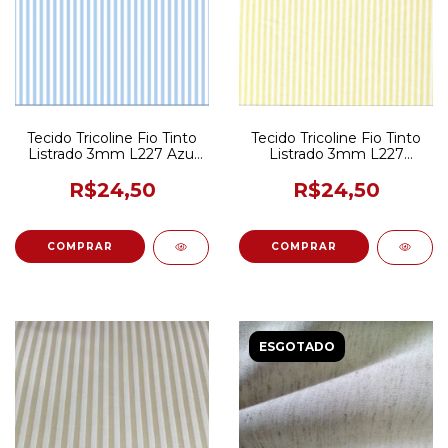
Tecido Tricoline Fio Tinto
Tecido Tricoline Fio Tinto
Listrado 3mm L227 Azul
Listrado 3mm L227
Claro 50CM X 150CM
Amarelo 50CM X 150CM
R$24,50
R$24,50
ESGOTADO