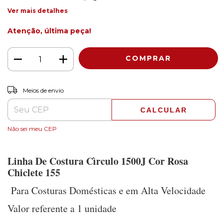
Ver mais detalhes
Atenção, última peça!
ALTERAR CEP
Entregas para o CEP:
Meios de envio
CALCULAR
Não sei meu CEP
Linha De Costura Cìrculo 1500J Cor Rosa
Chiclete 155
Para Costuras Domésticas e em Alta Velocidade
Valor referente a 1 unidade