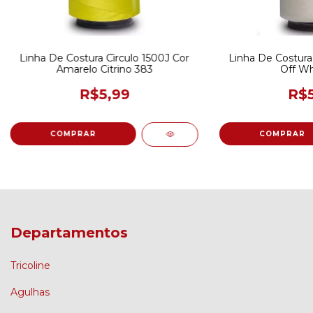
Linha De Costura Cìrculo 1500J Cor
Linha De Costura 
Amarelo Citrino 383
Off Wh
R$5,99
R$5
Departamentos
Tricoline
Agulhas