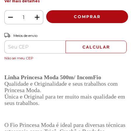
Ver mais detalhes
ALTERAR CEP
Entregas para o CEP:
Meios de envio
CALCULAR
Não sei meu CEP
Linha Princesa Moda 500m/ IncomFio
Qualidade e Originalidade e seus trabalhos com
Princesa Moda.
Única e Original para ter muito mais qualidade em
seus trabalhos.
O Fio Princesa Moda é ideal para diversas técnicas