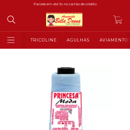
Parcele em até 3x no cartão de crédito
0
TRICOLINE
AGULHAS
AVIAMENTO