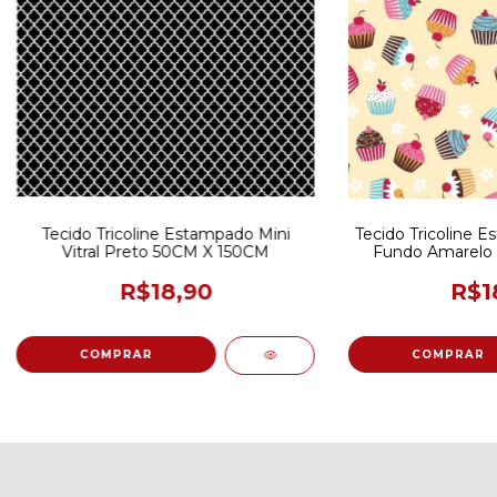
Tecido Tricoline Estampado Mini
Tecido Tricoline 
Vitral Preto 50CM X 150CM
Fundo Amarelo 
R$18,90
R$1