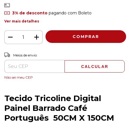
3% de desconto
pagando com Boleto
Ver mais detalhes
ALTERAR CEP
Entregas para o CEP:
Meios de envio
CALCULAR
Não sei meu CEP
Tecido Tricoline Digital
Painel Barrado Café
Português 50CM X 150CM